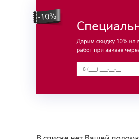
Специаль
Дарим скидку 10% на 
работ при заказе чере
В списке нет Вашей полом