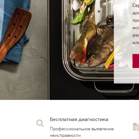
Се
до
пр
ис
ре
ил
Бесплатная диагностика
Профессиональное выявление
неисправности