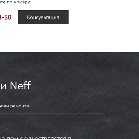
те по номеру
8-50
Консультация
и Neff
роки ремонта
на дом осуществляется в