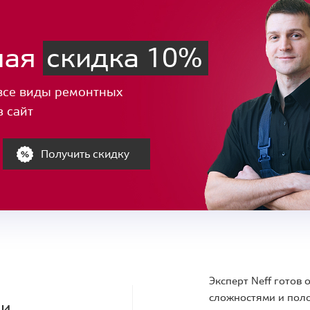
ная
скидка 10%
все виды ремонтных
з сайт
Получить скидку
Эксперт Neff готов
сложностями и поло
ки