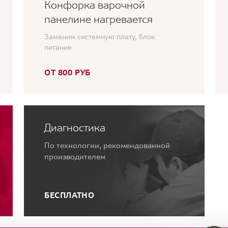
Конфорка варочной
панелине нагревается
Заменим системную плату, блок
питания
ОТ 800 РУБ
Диагностика
По технологии, рекомендованной
производителем
БЕСПЛАТНО