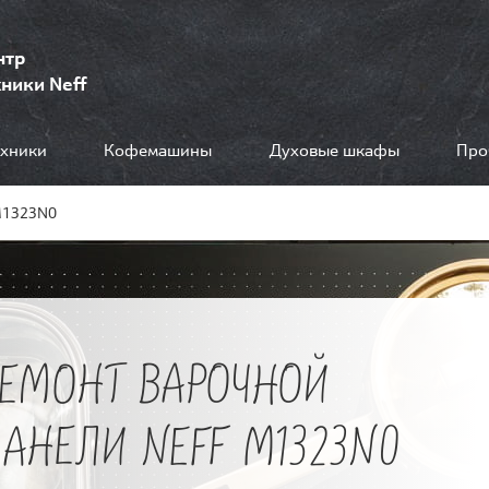
нтр
ники Neff
ехники
Кофемашины
Духовые шкафы
Про
M1323N0
РЕМОНТ ВАРОЧНОЙ
АНЕЛИ NEFF M1323N0