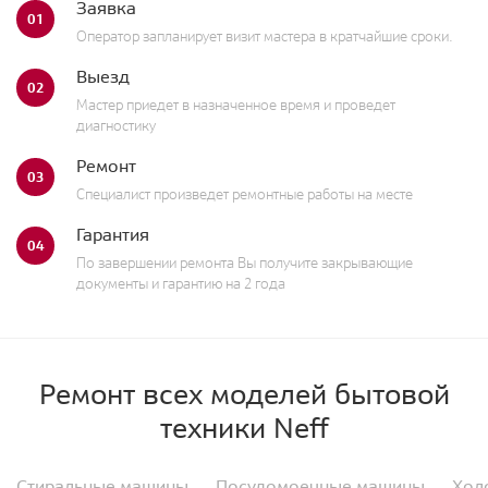
Заявка
01
Оператор запланирует визит мастера в кратчайшие сроки.
Выезд
02
Мастер приедет в назначенное время и проведет
диагностику
Ремонт
03
Специалист произведет ремонтные работы на месте
Гарантия
04
По завершении ремонта Вы получите закрывающие
документы и гарантию на 2 года
Ремонт всех моделей бытовой
техники Neff
Стиральные машины
Посудомоечные машины
Хол