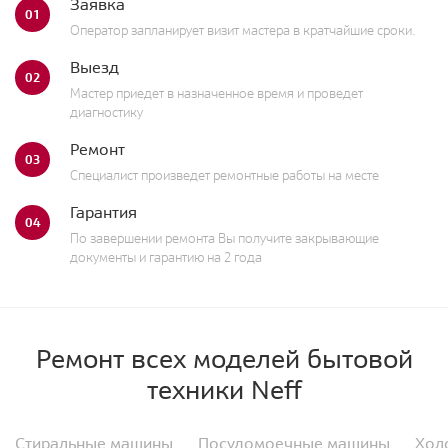
Заявка
01
Оператор запланирует визит мастера в кратчайшие сроки.
Выезд
02
Мастер приедет в назначенное время и проведет
диагностику
Ремонт
03
Специалист произведет ремонтные работы на месте
Гарантия
04
По завершении ремонта Вы получите закрывающие
документы и гарантию на 2 года
Ремонт всех моделей бытовой
техники Neff
Стиральные машины
Посудомоечные машины
Хол