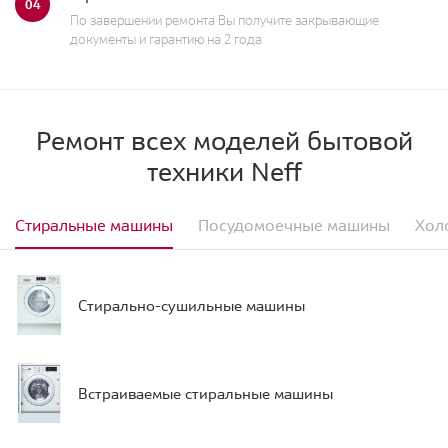
04
По завершении ремонта Вы получите закрывающие
документы и гарантию на 2 года
Ремонт всех моделей бытовой
техники Neff
Стиральные машины
Посудомоечные машины
Хол
Стирально-сушильные машины
Встраиваемые стиральные машины