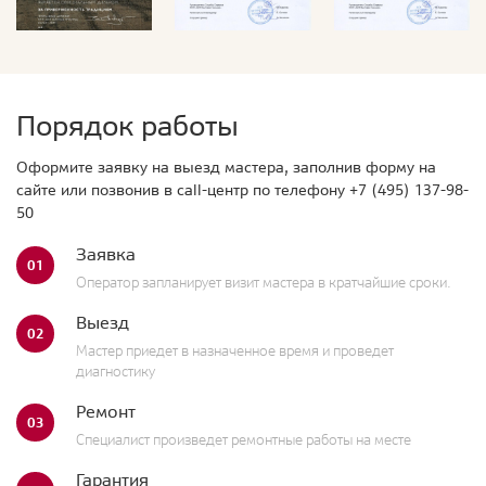
Порядок работы
Оформите заявку на выезд мастера, заполнив форму на
сайте или позвонив в call-центр по телефону
+7 (495) 137-98-
50
Заявка
01
Оператор запланирует визит мастера в кратчайшие сроки.
Выезд
02
Мастер приедет в назначенное время и проведет
диагностику
Ремонт
03
Специалист произведет ремонтные работы на месте
Гарантия