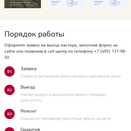
Порядок работы
Оформите заявку на выезд мастера, заполнив форму на
сайте или позвонив в call-центр по телефону
+7 (495) 137-98-
50
Заявка
01
Оператор запланирует визит мастера в кратчайшие сроки.
Выезд
02
Мастер приедет в назначенное время и проведет
диагностику
Ремонт
03
Специалист произведет ремонтные работы на месте
Гарантия