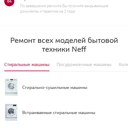
04
По завершении ремонта Вы получите закрывающие
документы и гарантию на 2 года
Ремонт всех моделей бытовой
техники Neff
Стиральные машины
Посудомоечные машины
Хол
Стирально-сушильные машины
Встраиваемые стиральные машины