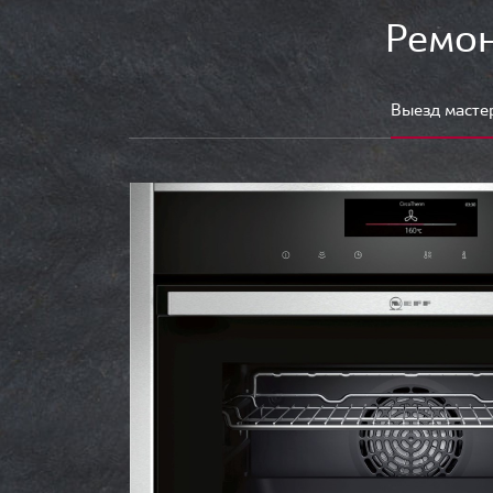
Ремон
Выезд масте