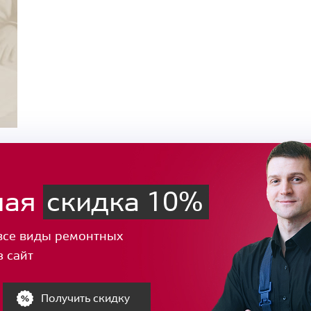
ная
скидка 10%
все виды ремонтных
з сайт
Получить скидку