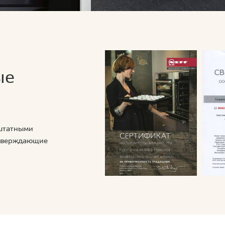
ые
 штатными
дтверждающие