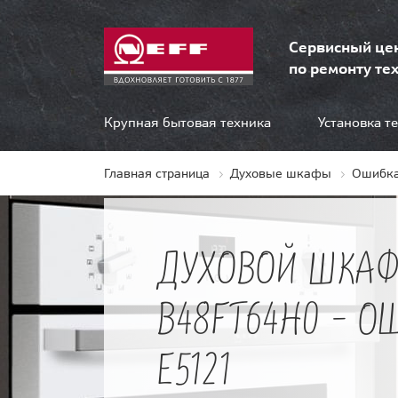
Сервисный це
по ремонту тех
Крупная бытовая техника
Установка т
Главная страница
Духовые шкафы
Ошибка
ДУХОВОЙ ШКАФ
B48FT64H0 - О
E5121