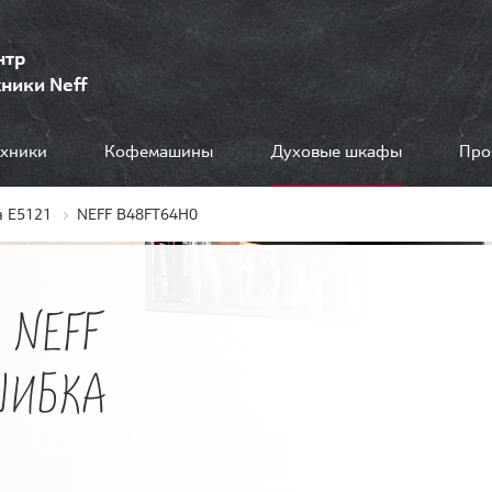
нтр
ники Neff
ехники
Кофемашины
Духовые шкафы
Про
 E5121
NEFF B48FT64H0
 NEFF
ШИБКА