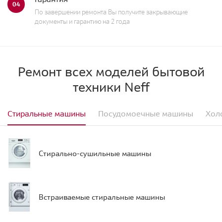
04
По завершении ремонта Вы получите закрывающие
документы и гарантию на 2 года
Ремонт всех моделей бытовой
техники Neff
Стиральные машины
Посудомоечные машины
Хол
Стирально-сушильные машины
Встраиваемые стиральные машины