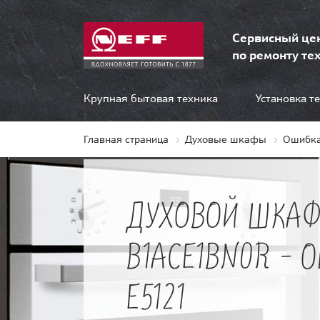
Сервисный це
по ремонту тех
Крупная бытовая техника
Установка т
Главная страница
Духовые шкафы
Ошибка
ДУХОВОЙ ШКАФ
B1ACE1BN0R - 
E5121