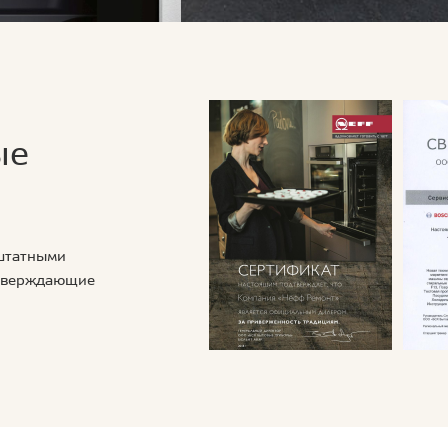
ые
 штатными
дтверждающие