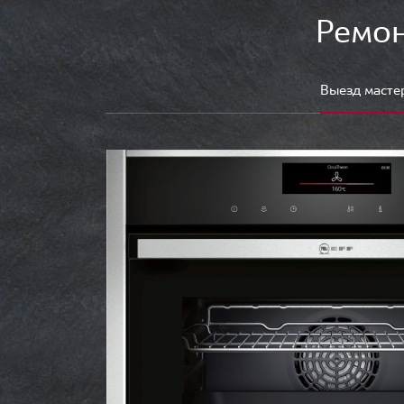
Ремон
Выезд масте