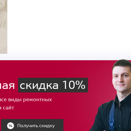
ная
скидка 10%
все виды ремонтных
з сайт
Получить скидку