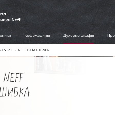
нтр
ники Neff
ехники
Кофемашины
Духовые шкафы
Про
 E5121
NEFF B1ACE1BN0R
 NEFF
ОШИБКА