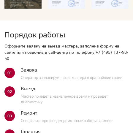
Порядок работы
Оформите заявку на выезд мастера, заполнив форму на
сайте или позвонив в call-центр по телефону
+7 (495) 137-98-
50
Заявка
01
Оператор запланирует визит мастера в кратчайшие сроки.
Выезд
02
Мастер приедет в назначенное время и проведет
диагностику
Ремонт
03
Специалист произведет ремонтные работы на месте
Гарантия