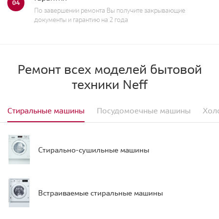
04
По завершении ремонта Вы получите закрывающие
документы и гарантию на 2 года
Ремонт всех моделей бытовой
техники Neff
Стиральные машины
Посудомоечные машины
Хол
Стирально-сушильные машины
Встраиваемые стиральные машины