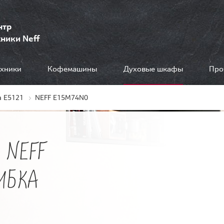
нтр
ники Neff
ехники
Кофемашины
Духовые шкафы
Про
 E5121
NEFF E15M74N0
 NEFF
ИБКА