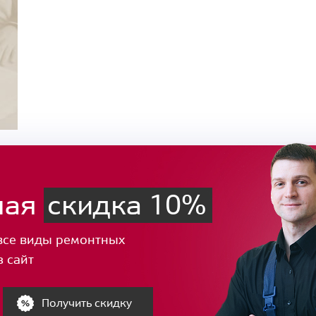
ная
скидка 10%
все виды ремонтных
з сайт
Получить скидку