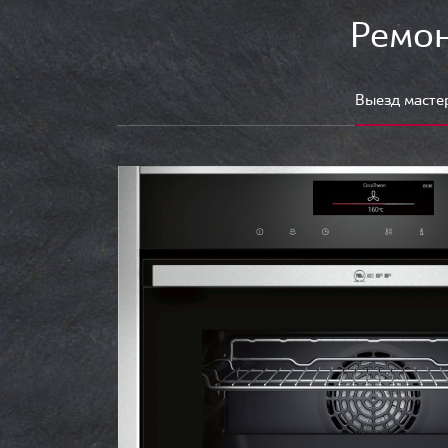
Ремон
Выезд масте