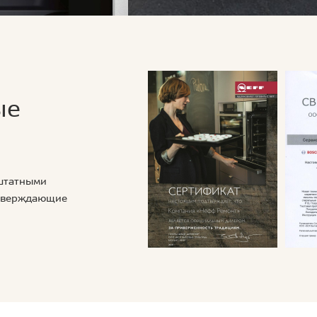
ые
 штатными
дтверждающие