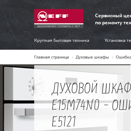
Сервисный це
по ремонту тех
Крупная бытовая техника
Установка т
Главная страница
Духовые шкафы
Ошибка
ДУХОВОЙ ШКАФ
E15M74N0 - ОШ
E5121