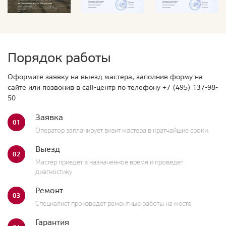
Порядок работы
Оформите заявку на выезд мастера, заполнив форму на
сайте или позвонив в call-центр по телефону
+7 (495) 137-98-
50
Заявка
01
Оператор запланирует визит мастера в кратчайшие сроки.
Выезд
02
Мастер приедет в назначенное время и проведет
диагностику
Ремонт
03
Специалист произведет ремонтные работы на месте
Гарантия