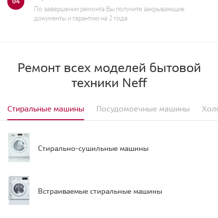
04
По завершении ремонта Вы получите закрывающие
документы и гарантию на 2 года
Ремонт всех моделей бытовой
техники Neff
Стиральные машины
Посудомоечные машины
Хол
Стирально-сушильные машины
Встраиваемые стиральные машины