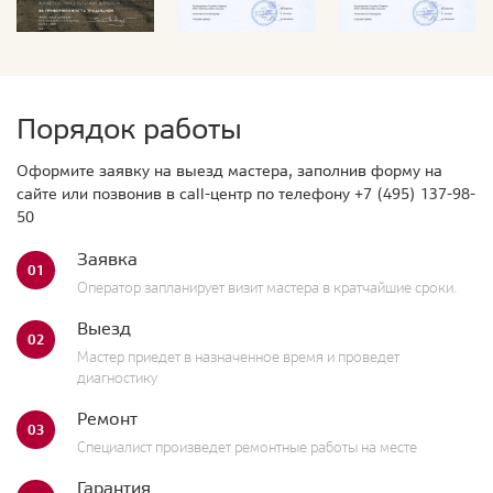
Порядок работы
Оформите заявку на выезд мастера, заполнив форму на
сайте или позвонив в call-центр по телефону
+7 (495) 137-98-
50
Заявка
01
Оператор запланирует визит мастера в кратчайшие сроки.
Выезд
02
Мастер приедет в назначенное время и проведет
диагностику
Ремонт
03
Специалист произведет ремонтные работы на месте
Гарантия