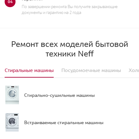
04
По завершении ремонта Вы получите закрывающие
документы и гарантию на 2 года
Ремонт всех моделей бытовой
техники Neff
Стиральные машины
Посудомоечные машины
Хол
Стирально-сушильные машины
Встраиваемые стиральные машины