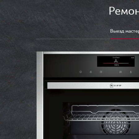
Ремон
Выезд масте