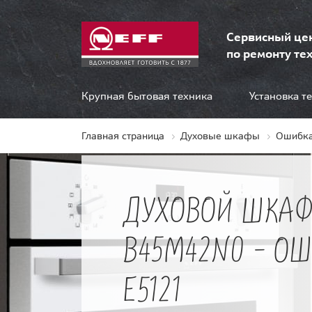
Сервисный це
по ремонту тех
Крупная бытовая техника
Установка т
Главная страница
Духовые шкафы
Ошибка
ДУХОВОЙ ШКАФ
B45M42N0 - О
E5121