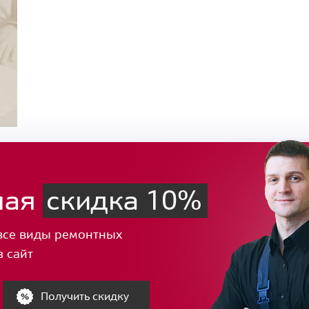
ная
скидка 10%
все виды ремонтных
з сайт
Получить скидку