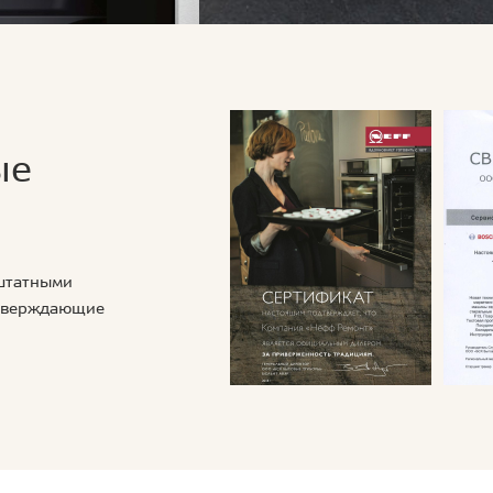
ые
 штатными
дтверждающие