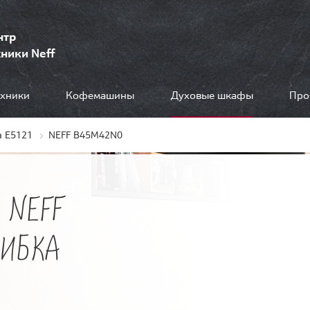
нтр
ники Neff
ехники
Кофемашины
Духовые шкафы
Про
 E5121
NEFF B45M42N0
 NEFF
ШИБКА