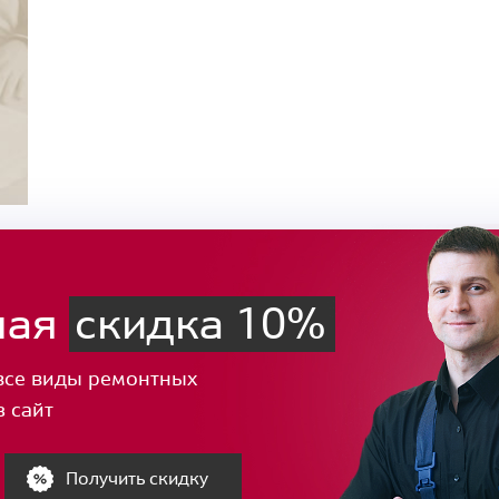
ная
скидка 10%
все виды ремонтных
з сайт
Получить скидку