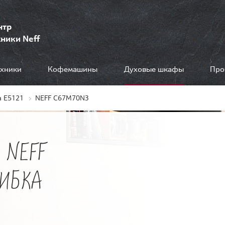
нтр
ники Neff
ехники
Кофемашины
Духовые шкафы
Про
 E5121
NEFF C67M70N3
 NEFF
ШИБКА