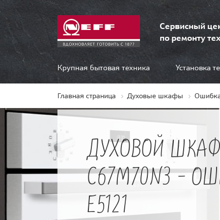
Сервисный це
по ремонту тех
Крупная бытовая техника
Установка т
Главная страница
Духовые шкафы
Ошибка
ДУХОВОЙ ШКАФ
C67M70N3 - О
E5121