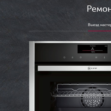
Ремон
Выезд масте