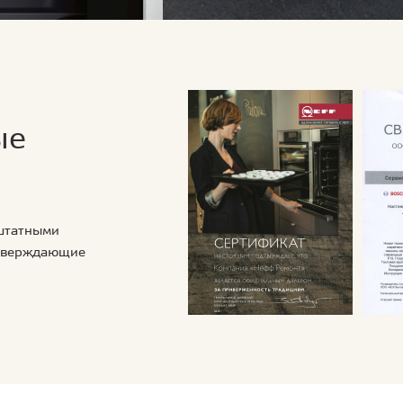
ые
 штатными
дтверждающие