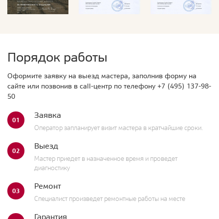
Порядок работы
Оформите заявку на выезд мастера, заполнив форму на
сайте или позвонив в call-центр по телефону
+7 (495) 137-98-
50
Заявка
01
Оператор запланирует визит мастера в кратчайшие сроки.
Выезд
02
Мастер приедет в назначенное время и проведет
диагностику
Ремонт
03
Специалист произведет ремонтные работы на месте
Гарантия