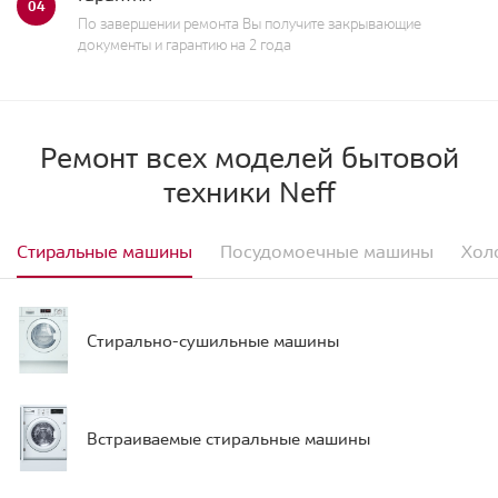
04
По завершении ремонта Вы получите закрывающие
документы и гарантию на 2 года
Ремонт всех моделей бытовой
техники Neff
Стиральные машины
Посудомоечные машины
Хол
Стирально-сушильные машины
Встраиваемые стиральные машины