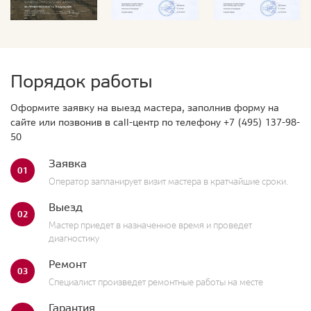
Порядок работы
Оформите заявку на выезд мастера, заполнив форму на
сайте или позвонив в call-центр по телефону
+7 (495) 137-98-
50
Заявка
01
Оператор запланирует визит мастера в кратчайшие сроки.
Выезд
02
Мастер приедет в назначенное время и проведет
диагностику
Ремонт
03
Специалист произведет ремонтные работы на месте
Гарантия