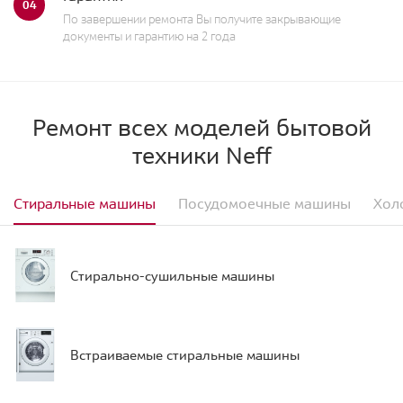
04
По завершении ремонта Вы получите закрывающие
документы и гарантию на 2 года
Ремонт всех моделей бытовой
техники Neff
Стиральные машины
Посудомоечные машины
Хол
Стирально-сушильные машины
Встраиваемые стиральные машины