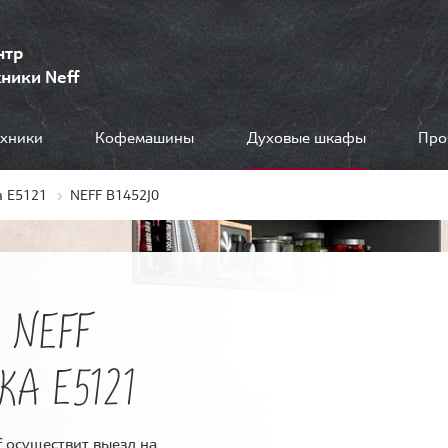
нтр
ники Neff
ехники
Кофемашины
Духовые шкафы
Про
 E5121
NEFF B1452J0
 NEFF
КА E5121
 осуществит выезд на