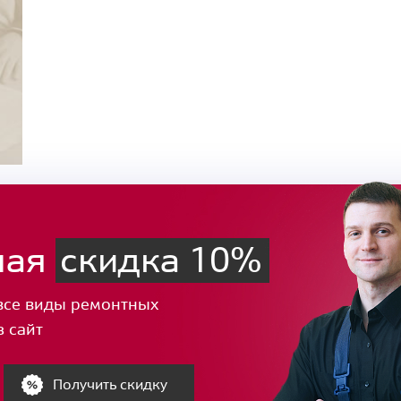
ная
скидка 10%
все виды ремонтных
з сайт
Получить скидку