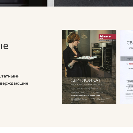
ые
 штатными
дтверждающие