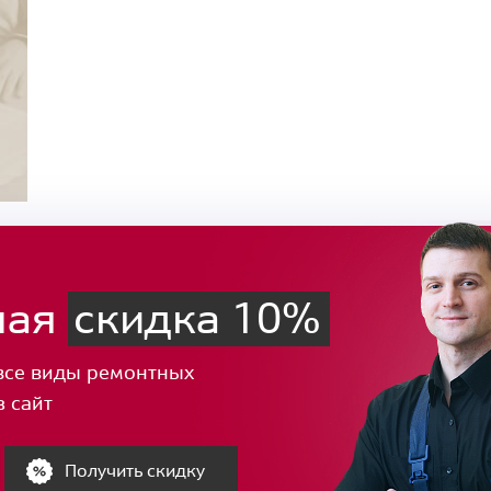
ная
скидка 10%
все виды ремонтных
з сайт
Получить скидку