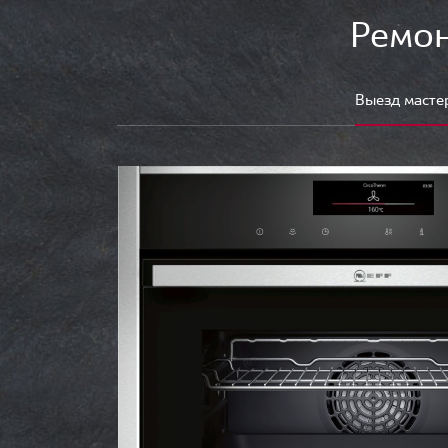
Ремон
Выезд масте