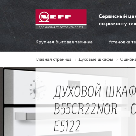
Сервисный це
по ремонту тех
Крупная бытовая техника
Установка т
Главная страница
Духовые шкафы
Ошибка
ДУХОВОЙ ШКАФ
B55CR22NOR -
E5122