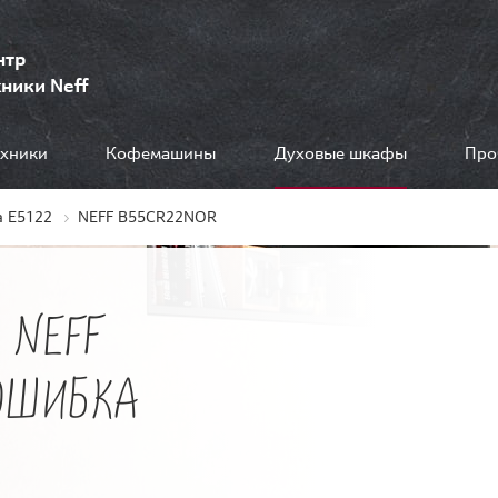
нтр
ники Neff
ехники
Кофемашины
Духовые шкафы
Про
 E5122
NEFF B55CR22NOR
 NEFF
 ОШИБКА