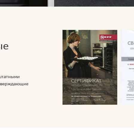
ые
 штатными
дтверждающие