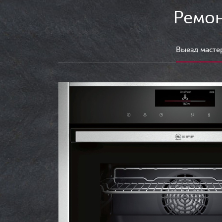
Ремон
Выезд масте