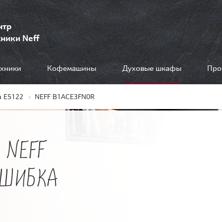
нтр
ники Neff
ехники
Кофемашины
Духовые шкафы
Про
 E5122
NEFF B1ACE3FN0R
 NEFF
ОШИБКА