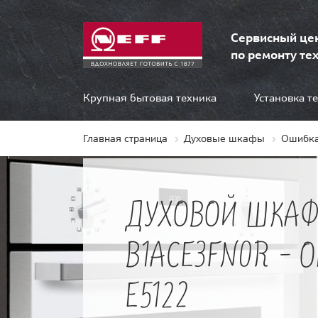
Сервисный це
по ремонту тех
Крупная бытовая техника
Установка т
Главная страница
Духовые шкафы
Ошибка
ДУХОВОЙ ШКАФ
B1ACE3FN0R - 
E5122