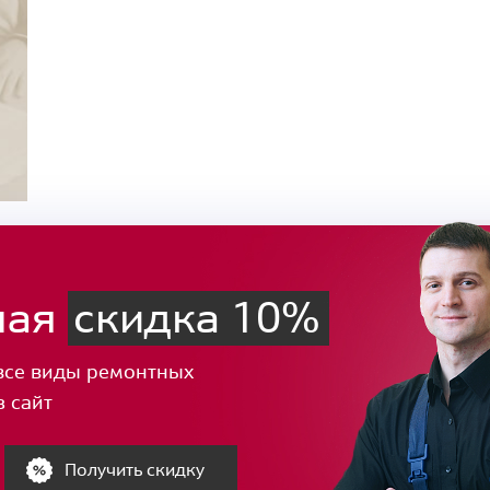
ная
скидка 10%
все виды ремонтных
з сайт
Получить скидку