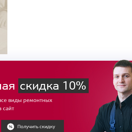
ная
скидка 10%
все виды ремонтных
з сайт
Получить скидку