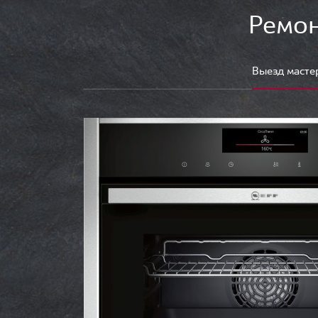
Ремон
Выезд масте