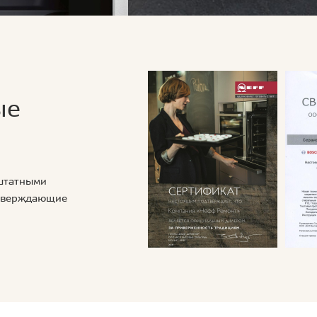
ые
 штатными
дтверждающие