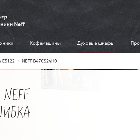
нтр
ники Neff
ехники
Кофемашины
Духовые шкафы
Про
 E5122
NEFF B47CS24H0
 NEFF
ШИБКА