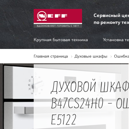
Сервисный це
по ремонту тех
Крупная бытовая техника
Установка т
Главная страница
Духовые шкафы
Ошибка
ДУХОВОЙ ШКАФ
B47CS24H0 - О
E5122