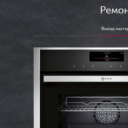
Ремон
Выезд масте