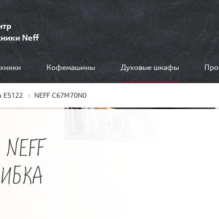
нтр
ники Neff
ехники
Кофемашины
Духовые шкафы
Про
 E5122
NEFF C67M70N0
 NEFF
ШИБКА