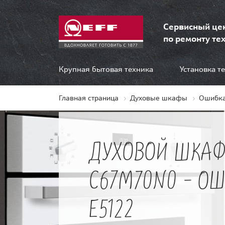
Сервисный це
по ремонту тех
Крупная бытовая техника
Установка т
Главная страница
Духовые шкафы
Ошибка
ДУХОВОЙ ШКАФ
C67M70N0 - О
E5122