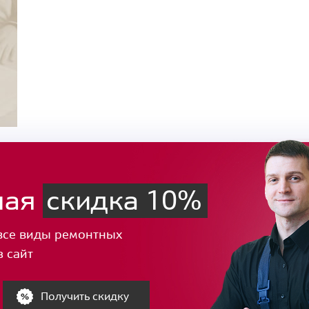
ная
скидка 10%
все виды ремонтных
з сайт
Получить скидку