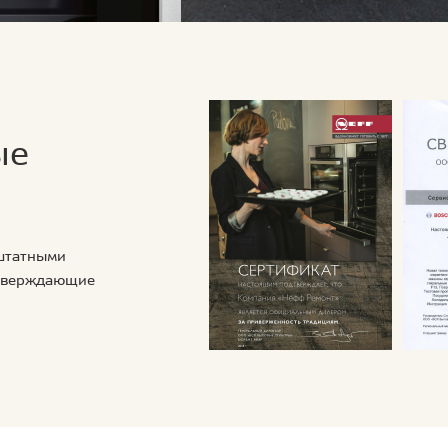
ые
 штатными
дтверждающие