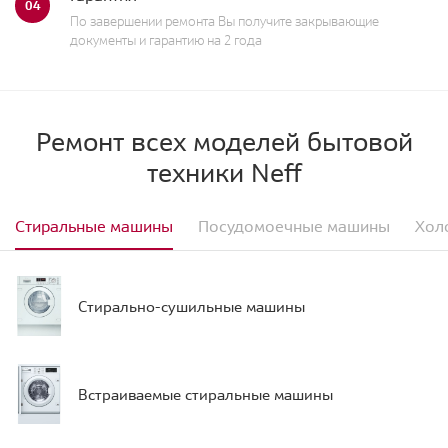
04
По завершении ремонта Вы получите закрывающие
документы и гарантию на 2 года
Ремонт всех моделей бытовой
техники Neff
Стиральные машины
Посудомоечные машины
Хол
Стирально-сушильные машины
Встраиваемые стиральные машины