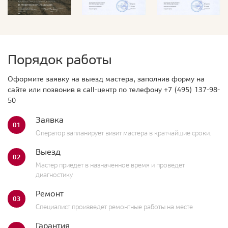
Порядок работы
Оформите заявку на выезд мастера, заполнив форму на
сайте или позвонив в call-центр по телефону
+7 (495) 137-98-
50
Заявка
01
Оператор запланирует визит мастера в кратчайшие сроки.
Выезд
02
Мастер приедет в назначенное время и проведет
диагностику
Ремонт
03
Специалист произведет ремонтные работы на месте
Гарантия