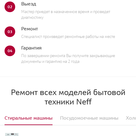
Выезд
02
Мастер приедет в назначенное время и проведет
диагностику
Ремонт
03
Специалист произведет ремонтные работы на месте
Гарантия
04
По завершении ремонта Вы получите закрывающие
документы и гарантию на 2 года
Ремонт всех моделей бытовой
техники Neff
Стиральные машины
Посудомоечные машины
Хол