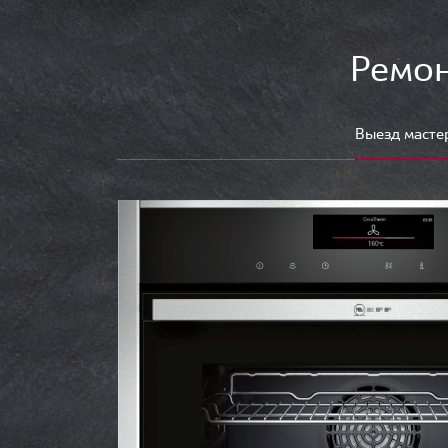
Ремон
Выезд масте