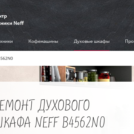
нтр
ники Neff
ехники
Кофемашины
Духовые шкафы
Про
4562N0
РЕМОНТ ДУХОВОГО
КАФА NEFF B4562N0