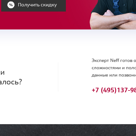
Получить скидку
Эксперт Neff готов
сложностями и поло
ки
данные или позвони
алось?
+7 (495)
137-9