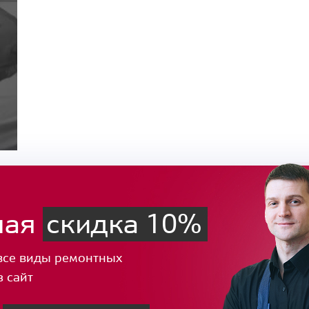
ная
скидка 10%
все виды ремонтных
з сайт