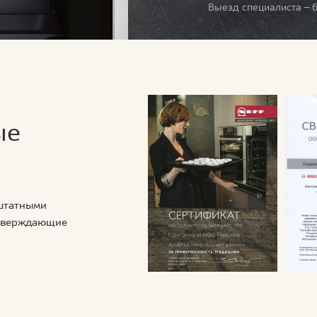
Выезд специалиста — б
ые
 штатными
дтверждающие