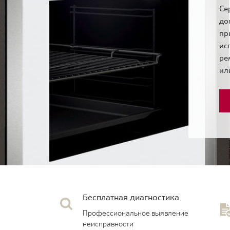
Се
до
пр
ис
ре
ил
Бесплатная диагностика
Профессиональное выявление
неисправности