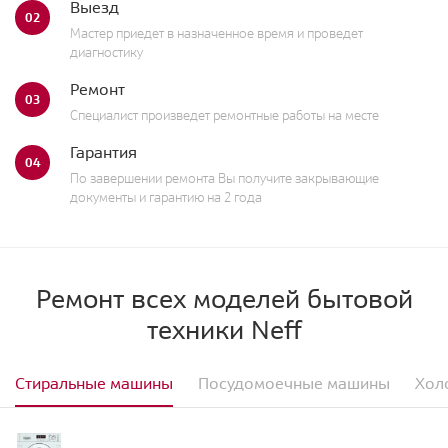
Выезд
02
Мастер приедет в назначенное время и проведет
диагностику
Ремонт
03
Специалист произведет ремонтные работы на месте
Гарантия
04
По завершении ремонта Вы получите закрывающие
документы и гарантию на 2 года
Ремонт всех моделей бытовой
техники Neff
Стиральные машины
Посудомоечные машины
Хол