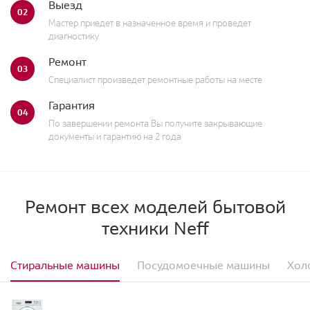
Выезд
02
Мастер приедет в назначенное время и проведет
диагностику
Ремонт
03
Специалист произведет ремонтные работы на месте
Гарантия
04
По завершении ремонта Вы получите закрывающие
документы и гарантию на 2 года
Ремонт всех моделей бытовой
техники Neff
Стиральные машины
Посудомоечные машины
Хол