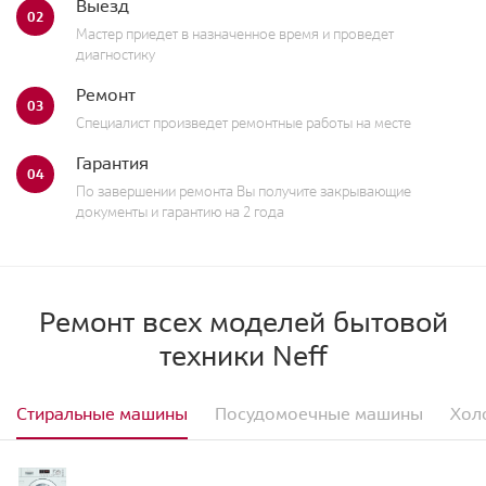
Выезд
02
Мастер приедет в назначенное время и проведет
диагностику
Ремонт
03
Специалист произведет ремонтные работы на месте
Гарантия
04
По завершении ремонта Вы получите закрывающие
документы и гарантию на 2 года
Ремонт всех моделей бытовой
техники Neff
Стиральные машины
Посудомоечные машины
Хол