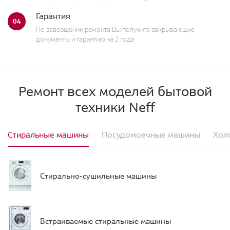
Гарантия
04
По завершении ремонта Вы получите закрывающие
документы и гарантию на 2 года
Ремонт всех моделей бытовой
техники Neff
Стиральные машины
Посудомоечные машины
Хол
Стирально-сушильные машины
Встраиваемые стиральные машины