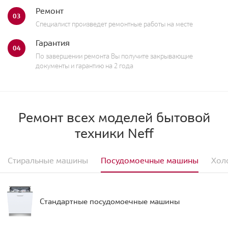
Ремонт
03
Специалист произведет ремонтные работы на месте
Гарантия
04
По завершении ремонта Вы получите закрывающие
документы и гарантию на 2 года
Ремонт всех моделей бытовой
техники Neff
Стиральные машины
Посудомоечные машины
Хол
Стандартные посудомоечные машины