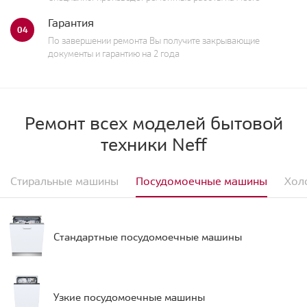
Гарантия
04
По завершении ремонта Вы получите закрывающие
документы и гарантию на 2 года
Ремонт всех моделей бытовой
техники Neff
Стиральные машины
Посудомоечные машины
Хол
Стандартные посудомоечные машины
Узкие посудомоечные машины