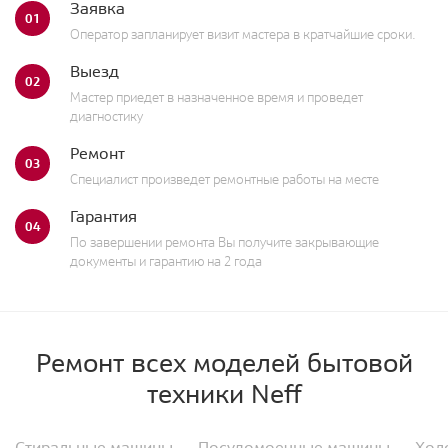
Заявка
01
Оператор запланирует визит мастера в кратчайшие сроки.
Выезд
02
Мастер приедет в назначенное время и проведет
диагностику
Ремонт
03
Специалист произведет ремонтные работы на месте
Гарантия
04
По завершении ремонта Вы получите закрывающие
документы и гарантию на 2 года
Ремонт всех моделей бытовой
техники Neff
Стиральные машины
Посудомоечные машины
Хол