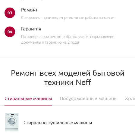
Ремонт
03
Специалист произведет ремонтные работы на месте
Гарантия
04
По завершении ремонта Вы получите закрывающие
документы и гарантию на 2 года
Ремонт всех моделей бытовой
техники Neff
Стиральные машины
Посудомоечные машины
Хол
Стирально-сушильные машины