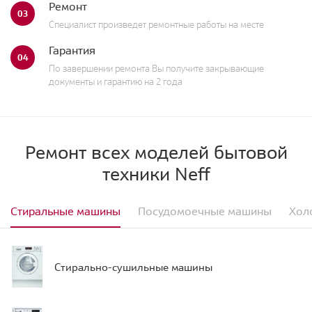
Ремонт
03
Специалист произведет ремонтные работы на месте
Гарантия
04
По завершении ремонта Вы получите закрывающие
документы и гарантию на 2 года
Ремонт всех моделей бытовой
техники Neff
Стиральные машины
Посудомоечные машины
Хол
Стирально-сушильные машины